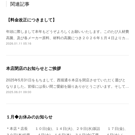
関連記事
【料金改正につきまして】
年頭に際しまして本年もどうぞよろしくお願いいたします。このたび人材費
高騰、及び各メーカー原料、材料の高騰につき２０２６年１月４日よりカ…
2026.01.11 05:16
本店閉店のお知らせとご挨拶
2025年5月31日をもちまして、西堀通６本店を閉店させていただく運びと
なりました。皆様には長い間ご愛顧を賜りありがとうございます。そして…
2025.06.01 09:00
１月◆お休みのお知らせ
＊本店＊店長 １０日(金)、１４日(火)、２９日(水)坂詰 １７日(金)、
３０日(木)佐藤 ４日(土)、１６日(木)、３１日(金)工藤 ４日(土)／…