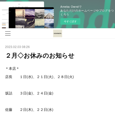
Ameba Owndで
あなただけのホームページやブログをつ
くろう
今すぐ試す
2023.02.03 08:26
２月◇お休みのお知らせ
＊本店＊
店長 １日(水)、２１日(火)、２８日(火)
坂詰 ３日(金)、２４日(金)
佐藤 ２日(木)、２２日(水)